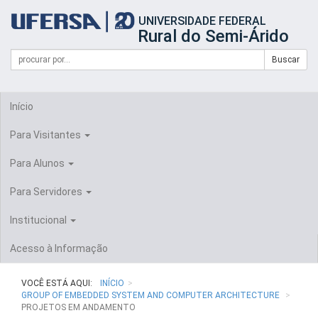
Início
UNIVERSIDADE FEDERAL
do
Rural do Semi-Árido
cabeçalho
do
Campo
Formulário
Buscar
portal
de
da
de
busca
UFERSA
Busca
Início
Para Visitantes
Para Alunos
Para Servidores
Institucional
Acesso à Informação
VOCÊ ESTÁ AQUI:
INÍCIO
GROUP OF EMBEDDED SYSTEM AND COMPUTER ARCHITECTURE
PROJETOS EM ANDAMENTO