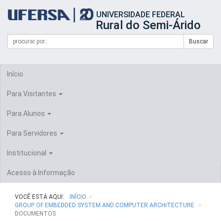
Início
UNIVERSIDADE FEDERAL
do
Rural do Semi-Árido
cabeçalho
do
Campo
Formulário
Buscar
portal
de
da
de
busca
UFERSA
Busca
Início
Para Visitantes
Para Alunos
Para Servidores
Institucional
Acesso à Informação
VOCÊ ESTÁ AQUI:
INÍCIO
GROUP OF EMBEDDED SYSTEM AND COMPUTER ARCHITECTURE
DOCUMENTOS